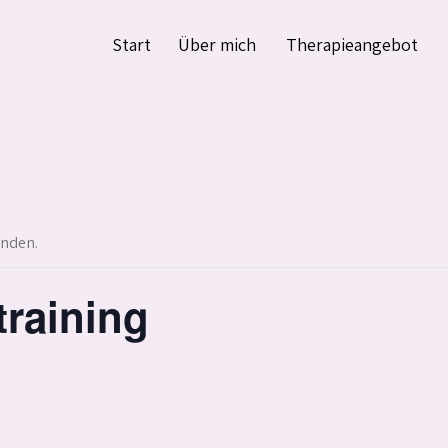
Start
Über mich
Therapieangebot
unden.
raining