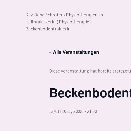
Skip
to
Kay-Dana Schröter • Physiotherapeutin
content
Heilpraktikerin ( Physiotherapie)
Beckenbodentrainerin
« Alle Veranstaltungen
Diese Veranstaltung hat bereits stattgef
Beckenbodent
13/01/2021, 20:00
-
21:00