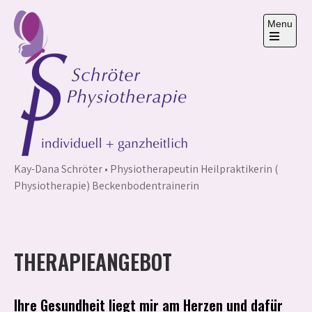
Skip
to
Menu
content
Open
the
main
menu
Kay-Dana Schröter • Physiotherapeutin Heilpraktikerin (
Physiotherapie) Beckenbodentrainerin
THERAPIEANGEBOT
Ihre Gesundheit liegt mir am Herzen und dafür